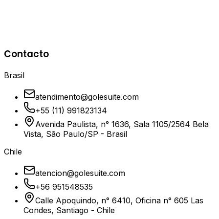
DRP - Disaster Recovery Plan completo
Backup encriptado y automatizado
Estrategias de replicación de datos
Pruebas periódicas de restauración (Restore)
Seguridad de red y Firewall/WAF
Contacto
Protección contra Ransomware y pérdida de datos
Brasil
atendimento@golesuite.com
+55 (11) 991823134
Avenida Paulista, n° 1636, Sala 1105/2564 Bela
Vista, São Paulo/SP - Brasil
Chile
atencion@golesuite.com
+56 951548535
Calle Apoquindo, n° 6410, Oficina n° 605 Las
Condes, Santiago - Chile