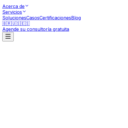
Acerca de
Servicios
Soluciones
Casos
Certificaciones
Blog
🇧🇷
🇺🇸
🇪🇸
Agende su consultoría gratuita
Envíe su Mensaje