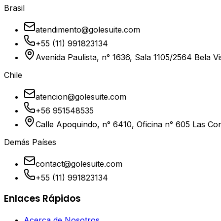
Brasil
atendimento@golesuite.com
+55 (11) 991823134
Avenida Paulista, n° 1636, Sala 1105/2564 Bela Vi
Chile
atencion@golesuite.com
+56 951548535
Calle Apoquindo, n° 6410, Oficina n° 605 Las Con
Demás Países
contact@golesuite.com
+55 (11) 991823134
Enlaces Rápidos
Acerca de Nosotros