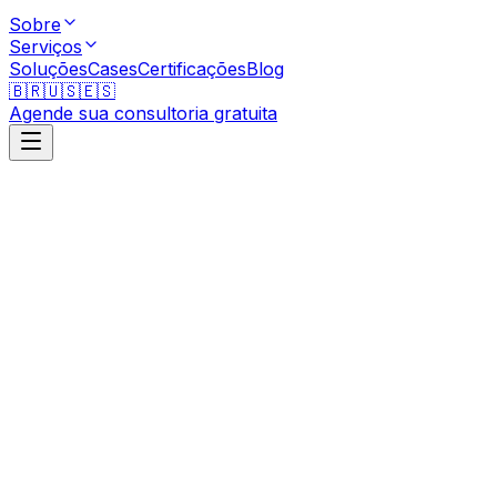
Sobre
Serviços
Soluções
Cases
Certificações
Blog
🇧🇷
🇺🇸
🇪🇸
Agende sua consultoria gratuita