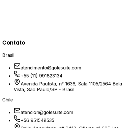
patrimônio digital.
DRP - Disaster Recovery Plan completo
Backup criptografado e automatizado
Estratégias de replicação de dados
Testes periódicos de restauração (Restore)
Segurança de rede e Firewall/WAF
Contato
Proteção contra Ransomware e perda de dados
Brasil
atendimento@golesuite.com
+55 (11) 991823134
Avenida Paulista, n° 1636, Sala 1105/2564 Bela
Vista, São Paulo/SP - Brasil
Chile
atencion@golesuite.com
+56 951548535