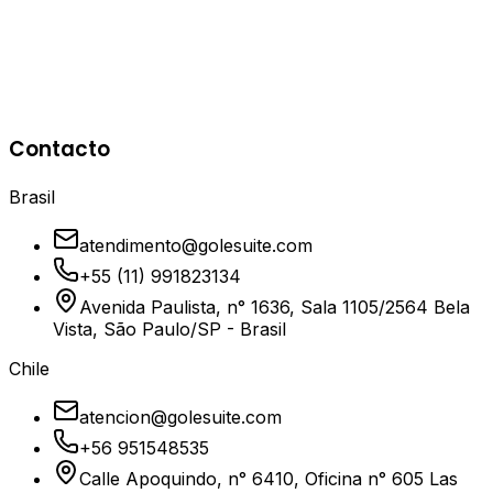
#c0c0c0
Tono Secundario
El tono plateado de los anillos y líneas radiales,
Contacto
representando protección y estructura.
Brasil
atendimento@golesuite.com
+55 (11) 991823134
Avenida Paulista, n° 1636, Sala 1105/2564 Bela
Vista, São Paulo/SP - Brasil
Chile
atencion@golesuite.com
+56 951548535
Calle Apoquindo, n° 6410, Oficina n° 605 Las