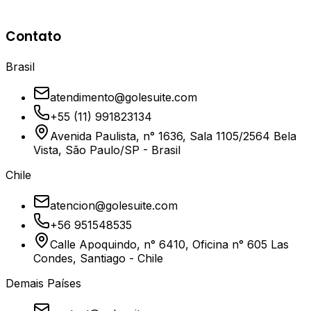
das aplicações e participar de sprints internos da equipe.
Contato
Brasil
atendimento@golesuite.com
+55 (11) 991823134
Avenida Paulista, n° 1636, Sala 1105/2564 Bela
Vista, São Paulo/SP - Brasil
Chile
atencion@golesuite.com
+56 951548535
Calle Apoquindo, n° 6410, Oficina n° 605 Las
Condes, Santiago - Chile
Demais Países