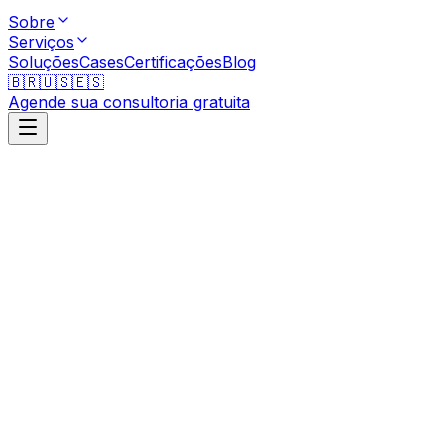
Sobre
Serviços
Soluções
Cases
Certificações
Blog
🇧🇷
🇺🇸
🇪🇸
Agende sua consultoria gratuita