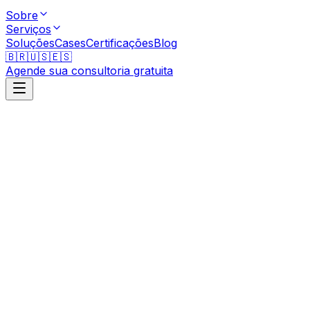
Sobre
Serviços
Soluções
Cases
Certificações
Blog
🇧🇷
🇺🇸
🇪🇸
Agende sua consultoria gratuita