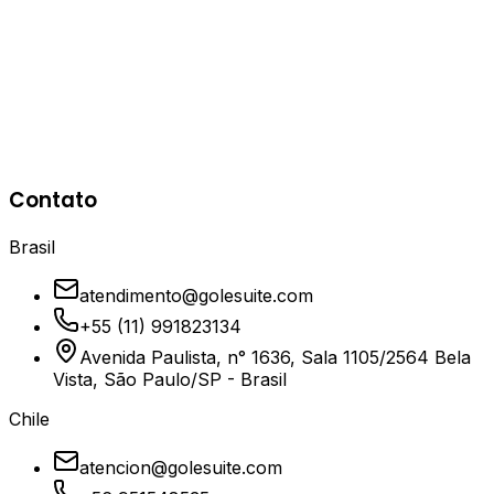
produtivos seguimentados.
+2x
Performance
<30ms
Latência
99.98%
Disponibilidade
Azure
Kubernetes Auto Scaling
Application
Contato
Gateway
VPNs
API Gateways
SQL Databases
Brasil
atendimento@golesuite.com
+55 (11) 991823134
Avenida Paulista, n° 1636, Sala 1105/2564 Bela
Vista, São Paulo/SP - Brasil
Chile
atencion@golesuite.com