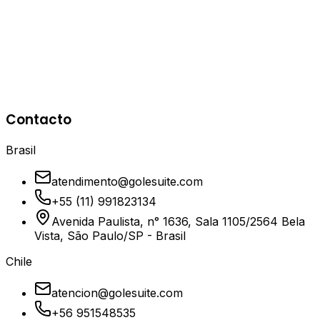
+2x
Rendimiento
<30ms
Latencia
99.98%
Disponibilidad
Azure
Kubernetes Auto Scaling
Application
Contacto
Gateway
VPNs
API Gateways
SQL Databases
Brasil
atendimento@golesuite.com
+55 (11) 991823134
Avenida Paulista, n° 1636, Sala 1105/2564 Bela
Vista, São Paulo/SP - Brasil
Chile
atencion@golesuite.com
+56 951548535