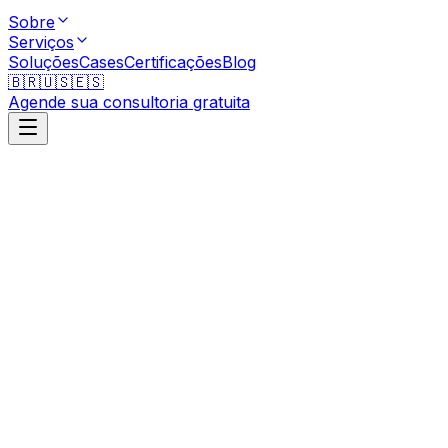
Sobre
Serviços
Soluções
Cases
Certificações
Blog
🇧🇷
🇺🇸
🇪🇸
Agende sua consultoria gratuita