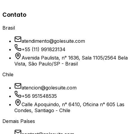
Suporte
5+
Contato
Anos de Experiência
Brasil
atendimento@golesuite.com
+55 (11) 991823134
Avenida Paulista, n° 1636, Sala 1105/2564 Bela
Vista, São Paulo/SP - Brasil
Chile
atencion@golesuite.com
+56 951548535
Calle Apoquindo, n° 6410, Oficina n° 605 Las
Condes, Santiago - Chile
Demais Países