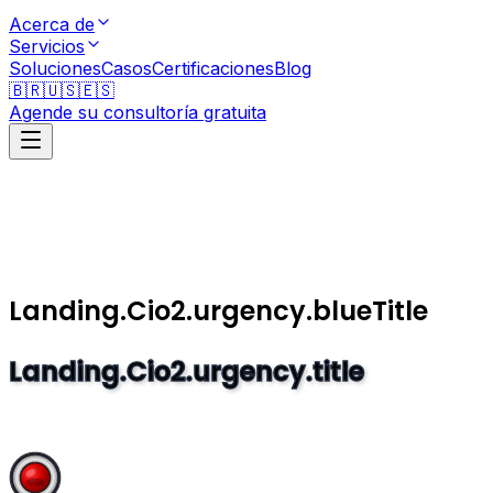
Acerca de
Servicios
Soluciones
Casos
Certificaciones
Blog
🇧🇷
🇺🇸
🇪🇸
Agende su consultoría gratuita
Landing.Cio2.urgency.blueTitle
Landing.Cio2.urgency.title