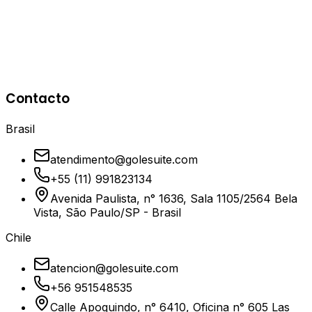
Paulo Aleo 🇧🇷
Especialista en Infraestructura y DBA en
TEMPOASSIST
Contacto
Tempo
Brasil
atendimento@golesuite.com
+55 (11) 991823134
Avenida Paulista, n° 1636, Sala 1105/2564 Bela
Vista, São Paulo/SP - Brasil
Chile
atencion@golesuite.com
+56 951548535
Calle Apoquindo, n° 6410, Oficina n° 605 Las